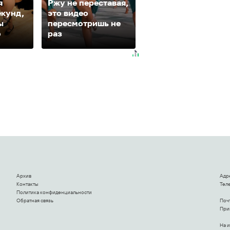
я
Ржу не переставая,
екунд,
это видео
Ролик из Омска: в
ы
пересмотришь не
будете смеяться
о
раз
долго
Архив
Адр
Контакты
Теле
Политика конфиденциальности
Обратная связь
Поч
Прим
На 