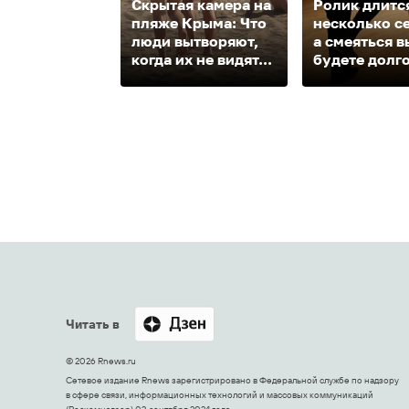
Скрытая камера на
Ролик длитс
пляже Крыма: Что
несколько с
люди вытворяют,
а смеяться в
когда их не видят...
будете долг
Читать в
© 2026 Rnews.ru
Сетевое издание Rnews зарегистрировано в Федеральной службе по надзору
в сфере связи, информационных технологий и массовых коммуникаций