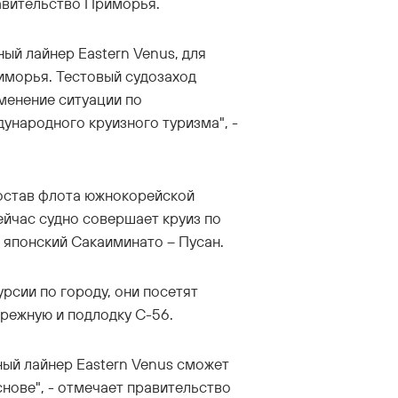
авительство Приморья.
ный лайнер Eastern Venus, для
иморья. Тестовый судозаход
менение ситуации по
ународного круизного туризма", -
 состав флота южнокорейской
ейчас судно совершает круиз по
 японский Сакаиминато – Пусан.
рсии по городу, они посетят
режную и подлодку С-56.
ный лайнер Eastern Venus сможет
снове", - отмечает правительство