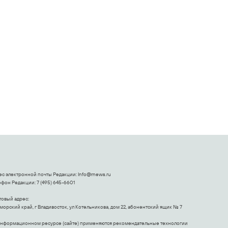
Взломали Telegram
погоне за
ы
Собчак - вот что
"Диором":
нашлось в
Поплавская
переписках
вмазала семейке
Плющенко
ес электронной почты Редакции:
Info@rnews.ru
фон Редакции: 7 (495) 645-6601
товый адрес:
орский край, г Владивосток, ул Котельникова, дом 22, абонентский ящик № 7
информационном ресурсе (сайте) применяются рекомендательные технологии