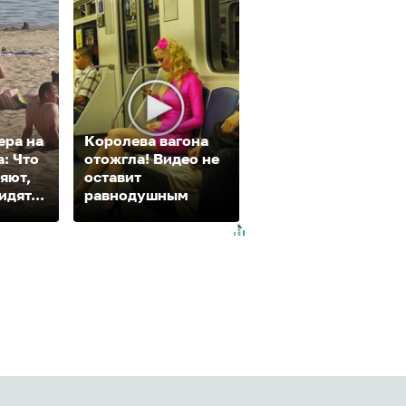
ера на
Королева вагона
Ржу не переставая
: Что
отожгла! Видео не
это видео
яют,
оставит
пересмотришь не
идят...
равнодушным
раз