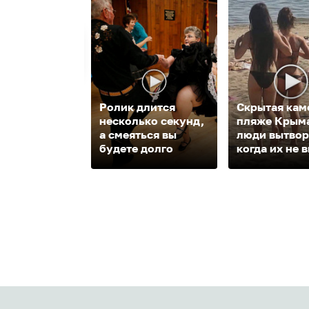
Ролик длится
Скрытая кам
несколько секунд,
пляже Крыма
а смеяться вы
люди вытвор
будете долго
когда их не в