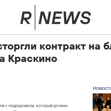
торгли контракт на 
а Краскино
Новост
гли с подрядчиком, который должен