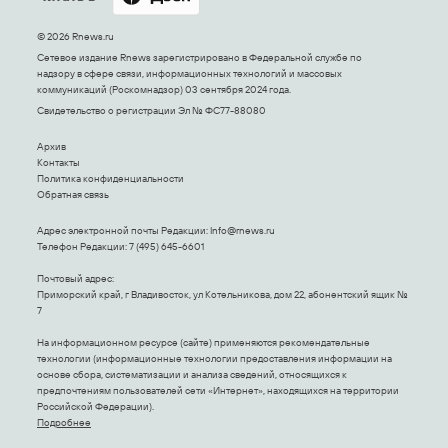
© 2026 Rnews.ru
Сетевое издание Rnews зарегистрировано в Федеральной службе по
надзору в сфере связи, информационных технологий и массовых
коммуникаций (Роскомнадзор) 03 сентября 2024 года.
Свидетельство о регистрации Эл № ФС77-88080
Архив
Контакты
Политика конфиденциальности
Обратная связь
Адрес электронной почты Редакции:
Info@rnews.ru
Телефон Редакции: 7 (495) 645-6601
Почтовый адрес:
Приморский край, г Владивосток, ул Котельникова, дом 22, абонентский ящик №
7
На информационном ресурсе (сайте) применяются рекомендательные
технологии (информационные технологии предоставления информации на
основе сбора, систематизации и анализа сведений, относящихся к
предпочтениям пользователей сети «Интернет», находящихся на территории
Российской Федерации).
Подробнее