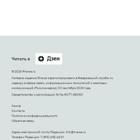
Читать в
© 2026 Rnews.ru
Сетевое издание Rnews зарегистрировано в Федеральной службе по
надзору в сфере связи, информационных технологий и массовых
коммуникаций (Роскомнадзор) 03 сентября 2024 года.
Свидетельство о регистрации Эл № ФС77-88080
Архив
Контакты
Политика конфиденциальности
Обратная связь
Адрес электронной почты Редакции:
Info@rnews.ru
Телефон Редакции: 7 (495) 645-6601